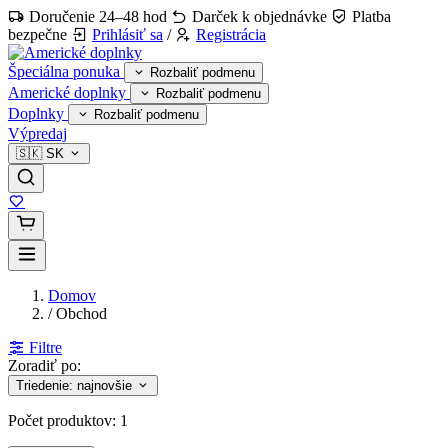
Doručenie 24–48 hod
Darček k objednávke
Platba
bezpečne
Prihlásiť sa
/
Registrácia
Špeciálna ponuka
Rozbaliť podmenu
Americké doplnky
Rozbaliť podmenu
Doplnky
Rozbaliť podmenu
Výpredaj
🇸🇰
SK
Domov
/
Obchod
Filtre
Zoradiť po:
Triedenie: najnovšie
Počet produktov:
1