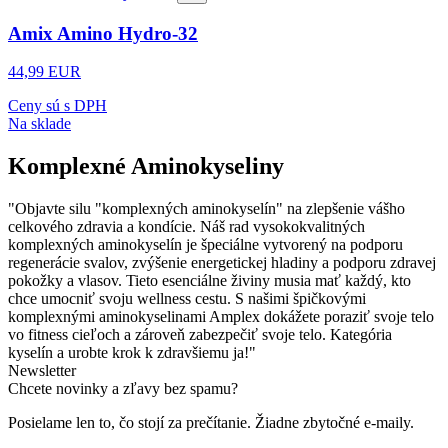
Amix Amino Hydro-32
44,99 EUR
Ceny sú s DPH
Na sklade
Komplexné Aminokyseliny
"Objavte silu "komplexných aminokyselín" na zlepšenie vášho
celkového zdravia a kondície. Náš rad vysokokvalitných
komplexných aminokyselín je špeciálne vytvorený na podporu
regenerácie svalov, zvýšenie energetickej hladiny a podporu zdravej
pokožky a vlasov. Tieto esenciálne živiny musia mať každý, kto
chce umocniť svoju wellness cestu. S našimi špičkovými
komplexnými aminokyselinami Amplex dokážete poraziť svoje telo
vo fitness cieľoch a zároveň zabezpečiť svoje telo. Kategória
kyselín a urobte krok k zdravšiemu ja!"
Newsletter
Chcete novinky a zľavy bez spamu?
Posielame len to, čo stojí za prečítanie. Žiadne zbytočné e-maily.