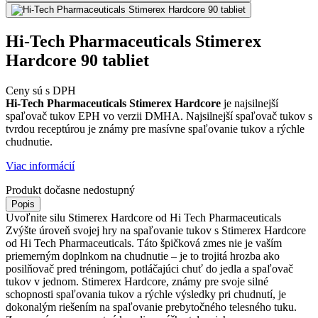
Hi-Tech Pharmaceuticals Stimerex
Hardcore 90 tabliet
Ceny sú s DPH
Hi-Tech Pharmaceuticals Stimerex Hardcore
je najsilnejší
spaľovač tukov EPH vo verzii DMHA. Najsilnejší spaľovač tukov s
tvrdou receptúrou je známy pre masívne spaľovanie tukov a rýchle
chudnutie.
Viac informácií
Produkt dočasne nedostupný
Popis
Uvoľnite silu Stimerex Hardcore od Hi Tech Pharmaceuticals
Zvýšte úroveň svojej hry na spaľovanie tukov s Stimerex Hardcore
od Hi Tech Pharmaceuticals. Táto špičková zmes nie je vaším
priemerným doplnkom na chudnutie – je to trojitá hrozba ako
posilňovač pred tréningom, potláčajúci chuť do jedla a spaľovač
tukov v jednom. Stimerex Hardcore, známy pre svoje silné
schopnosti spaľovania tukov a rýchle výsledky pri chudnutí, je
dokonalým riešením na spaľovanie prebytočného telesného tuku.