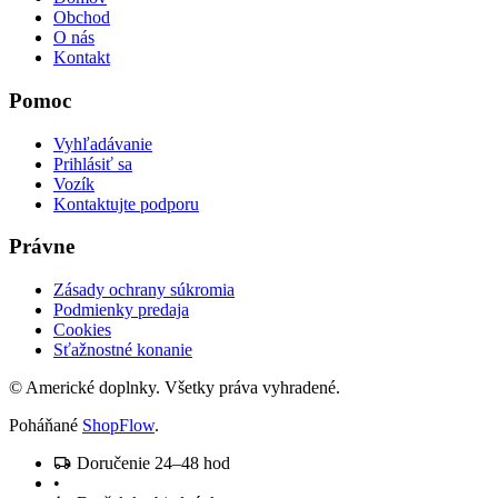
Obchod
O nás
Kontakt
Pomoc
Vyhľadávanie
Prihlásiť sa
Vozík
Kontaktujte podporu
Právne
Zásady ochrany súkromia
Podmienky predaja
Cookies
Sťažnostné konanie
© Americké doplnky. Všetky práva vyhradené.
Poháňané
ShopFlow
.
Doručenie 24–48 hod
•