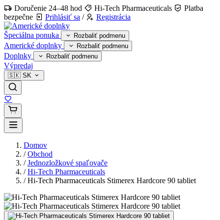
Doručenie 24–48 hod
Hi-Tech Pharmaceuticals
Platba
bezpečne
Prihlásiť sa
/
Registrácia
Špeciálna ponuka
Rozbaliť podmenu
Americké doplnky
Rozbaliť podmenu
Doplnky
Rozbaliť podmenu
Výpredaj
🇸🇰
SK
Domov
/
Obchod
/
Jednozložkové spaľovače
/
Hi-Tech Pharmaceuticals
/
Hi-Tech Pharmaceuticals Stimerex Hardcore 90 tabliet