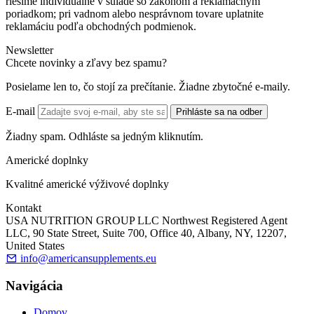
riešime individuálne v súlade so zákonom a reklamačným
poriadkom; pri vadnom alebo nesprávnom tovare uplatnite
reklamáciu podľa obchodných podmienok.
Newsletter
Chcete novinky a zľavy bez spamu?
Posielame len to, čo stojí za prečítanie. Žiadne zbytočné e-maily.
E-mail
Prihláste sa na odber
Žiadny spam. Odhláste sa jedným kliknutím.
Americké doplnky
Kvalitné americké výživové doplnky
Kontakt
USA NUTRITION GROUP LLC Northwest Registered Agent
LLC, 90 State Street, Suite 700, Office 40, Albany, NY, 12207,
United States
info@americansupplements.eu
Navigácia
Domov