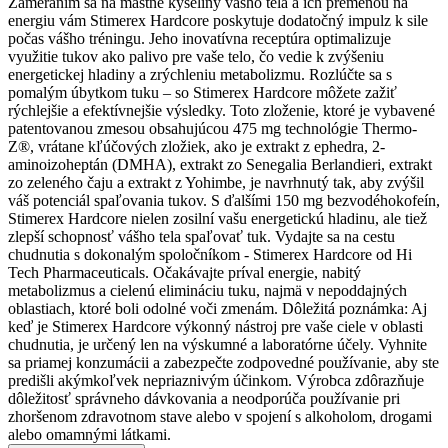
Zameraním sa na mastné kyseliny vášho tela a ich premenou na
energiu vám Stimerex Hardcore poskytuje dodatočný impulz k sile
počas vášho tréningu. Jeho inovatívna receptúra ​​optimalizuje
využitie tukov ako palivo pre vaše telo, čo vedie k zvýšeniu
energetickej hladiny a zrýchleniu metabolizmu. Rozlúčte sa s
pomalým úbytkom tuku – so Stimerex Hardcore môžete zažiť
rýchlejšie a efektívnejšie výsledky. Toto zloženie, ktoré je vybavené
patentovanou zmesou obsahujúcou 475 mg technológie Thermo-
Z®, vrátane kľúčových zložiek, ako je extrakt z ephedra, 2-
aminoizoheptán (DMHA), extrakt zo Senegalia Berlandieri, extrakt
zo zeleného čaju a extrakt z Yohimbe, je navrhnutý tak, aby zvýšil
váš potenciál spaľovania tukov. S ďalšími 150 mg bezvodéhokofeín,
Stimerex Hardcore nielen zosilní vašu energetickú hladinu, ale tiež
zlepší schopnosť vášho tela spaľovať tuk. Vydajte sa na cestu
chudnutia s dokonalým spoločníkom - Stimerex Hardcore od Hi
Tech Pharmaceuticals. Očakávajte príval energie, nabitý
metabolizmus a cielenú elimináciu tuku, najmä v nepoddajných
oblastiach, ktoré boli odolné voči zmenám. Dôležitá poznámka: Aj
keď je Stimerex Hardcore výkonný nástroj pre vaše ciele v oblasti
chudnutia, je určený len na výskumné a laboratórne účely. Vyhnite
sa priamej konzumácii a zabezpečte zodpovedné používanie, aby ste
predišli akýmkoľvek nepriaznivým účinkom. Výrobca zdôrazňuje
dôležitosť správneho dávkovania a neodporúča používanie pri
zhoršenom zdravotnom stave alebo v spojení s alkoholom, drogami
alebo omamnými látkami.