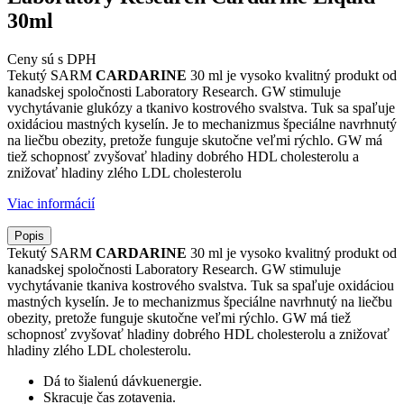
30ml
Ceny sú s DPH
Tekutý SARM
CARDARINE
30 ml je vysoko kvalitný produkt od
kanadskej spoločnosti Laboratory Research. GW stimuluje
vychytávanie glukózy a tkanivo kostrového svalstva. Tuk sa spaľuje
oxidáciou mastných kyselín. Je to mechanizmus špeciálne navrhnutý
na liečbu obezity, pretože funguje skutočne veľmi rýchlo. GW má
tiež schopnosť zvyšovať hladiny dobrého HDL cholesterolu a
znižovať hladiny zlého LDL cholesterolu
Viac informácií
Popis
Tekutý SARM
CARDARINE
30 ml je vysoko kvalitný produkt od
kanadskej spoločnosti Laboratory Research. GW stimuluje
vychytávanie tkaniva kostrového svalstva. Tuk sa spaľuje oxidáciou
mastných kyselín. Je to mechanizmus špeciálne navrhnutý na liečbu
obezity, pretože funguje skutočne veľmi rýchlo. GW má tiež
schopnosť zvyšovať hladiny dobrého HDL cholesterolu a znižovať
hladiny zlého LDL cholesterolu.
Dá to šialenú dávkuenergie.
Skracuje čas zotavenia.