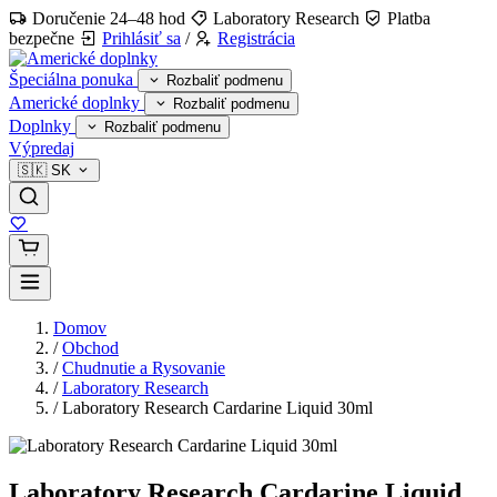
Doručenie 24–48 hod
Laboratory Research
Platba
bezpečne
Prihlásiť sa
/
Registrácia
Špeciálna ponuka
Rozbaliť podmenu
Americké doplnky
Rozbaliť podmenu
Doplnky
Rozbaliť podmenu
Výpredaj
🇸🇰
SK
Domov
/
Obchod
/
Chudnutie a Rysovanie
/
Laboratory Research
/
Laboratory Research Cardarine Liquid 30ml
Laboratory Research Cardarine Liquid