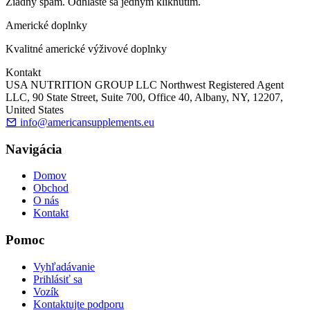
Žiadny spam. Odhláste sa jedným kliknutím.
Americké doplnky
Kvalitné americké výživové doplnky
Kontakt
USA NUTRITION GROUP LLC Northwest Registered Agent
LLC, 90 State Street, Suite 700, Office 40, Albany, NY, 12207,
United States
info@americansupplements.eu
Navigácia
Domov
Obchod
O nás
Kontakt
Pomoc
Vyhľadávanie
Prihlásiť sa
Vozík
Kontaktujte podporu