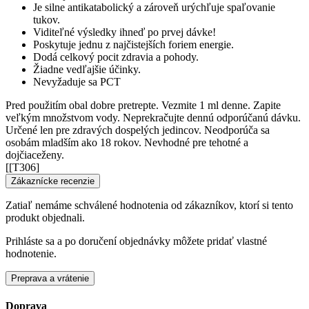
Je silne antikatabolický a zároveň urýchľuje spaľovanie
tukov.
Viditeľné výsledky ihneď po prvej dávke!
Poskytuje jednu z najčistejších foriem energie.
Dodá celkový pocit zdravia a pohody.
Žiadne vedľajšie účinky.
Nevyžaduje sa PCT
Pred použitím obal dobre pretrepte. Vezmite 1 ml denne. Zapite
veľkým množstvom vody. Neprekračujte dennú odporúčanú dávku.
Určené len pre zdravých dospelých jedincov. Neodporúča sa
osobám mladším ako 18 rokov. Nevhodné pre tehotné a
dojčiaceženy.
[[T306]
Zákaznícke recenzie
Zatiaľ nemáme schválené hodnotenia od zákazníkov, ktorí si tento
produkt objednali.
Prihláste sa a po doručení objednávky môžete pridať vlastné
hodnotenie.
Preprava a vrátenie
Doprava