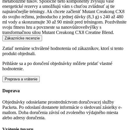
metabolizme tukov. Spoločne tieto komponenty zvyšujú vaše
energetické rezervy a umožňujú vám s chuťou zvládnuť aj tie
najnáročnejšie tréningy. Ak chcete začleniť Mutant Creakong CX8
do svojho režimu, jednoducho z jednej dávky (8,3 g) s 240 až 480
ml vody a skonzumujte 30 až 90 minút pred tréningom. Pozdvihnite
svoju fitness hru a povzneste sa nanovúúroveňvýšky s
transformačnou silou Mutant Creakong CX8 Creatine Blend.
Zákaznícke recenzie
Zatiaľ nemáme schválené hodnotenia od zákazníkov, ktorí si tento
produkt objednali.
Prihláste sa a po doručení objednávky môžete pridať vlastné
hodnotenie.
Preprava a vrátenie
Doprava
Objednávky odosielame prostredníctvom doručovacej služby
Packeta. Po odoslaní dostanete informácie o sledovaní zásielky e-
mailom. Doba doručenia závisí od zvoleného výdajného miesta
alebo adresy doručenia.
Vrátenie tovaru