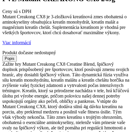
Ceny sú s DPH
Mutant Creakong CX8 je 3-zložková kreatínová zmes obohatená o
aminokyseliny obsahujúca kreatín monohydrát, kreatín malát a
magnézium kreatín chelát. Suplementácia kreatínom je vhodná pre
všetkých športovcov, ktorí chcú dosahovať maximálne výkony.
Viac informácií
Produkt dočasne nedostupný
Popis
Zažite hry Mutant Creakong CX8 Creatine Blend, špičkový
doplnok prispôsobený pre športovcov, ktorí posúvajú zmenu svojich
hraníc, aby dosiahli špičkový výkon. Táto dynamická fúzia využíva
silu kreatín monohydrátu, kreatín malátu a kreatín chelátu horčíka na
zvýšenie vašej fyzickej zdatnosti a vytrvalosti počas intenzívnych
tréningov. Kreatín, ktorý sa prirodzene nachádza v tele, hrá kľúčovú
úlohu pri výrobe energie, pričom polovicu našej dennej potreby
uspokojujú orgány ako pečeň, obličky a pankreas. Vstúpte do
Mutant Creakong CX8, ktorý dodáva silnú 4g dávku kreatínu na
porciu, aby preklenul medzeru a posilnil vaše fitness úsilie. Tým
však výhody nekončia. Táto zmes kreatínu s trojitým ohrozením,
obohatená o esenciálne aminokyseliny, nielenže vám prinesie vaše
svaly na špičkový výkon, ale tiež pomáha pri regulácii hmotnosti a