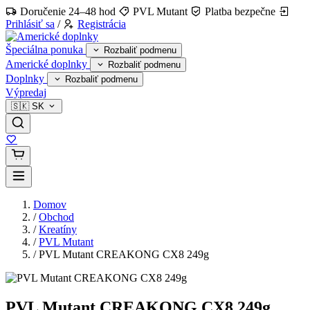
Doručenie 24–48 hod
PVL Mutant
Platba bezpečne
Prihlásiť sa
/
Registrácia
Špeciálna ponuka
Rozbaliť podmenu
Americké doplnky
Rozbaliť podmenu
Doplnky
Rozbaliť podmenu
Výpredaj
🇸🇰
SK
Domov
/
Obchod
/
Kreatíny
/
PVL Mutant
/
PVL Mutant CREAKONG CX8 249g
PVL Mutant CREAKONG CX8 249g