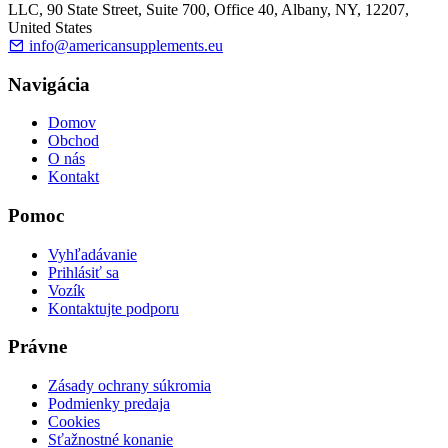
LLC, 90 State Street, Suite 700, Office 40, Albany, NY, 12207,
United States
info@americansupplements.eu
Navigácia
Domov
Obchod
O nás
Kontakt
Pomoc
Vyhľadávanie
Prihlásiť sa
Vozík
Kontaktujte podporu
Právne
Zásady ochrany súkromia
Podmienky predaja
Cookies
Sťažnostné konanie