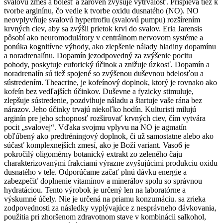
svalovú zmes a bolesť a zároveň zvyšuje vytrvalosť. Prispieva tiež k
tvorbe arginínu, čo vedie k tvorbe oxidu dusnatého (NO). NO
neovplyvňuje svalovú hypertrofiu (svalovú pumpu) rozšírením
krvných ciev, aby sa zvýšil prietok krvi do svalov. Eria Jarensis
pôsobí ako neuromodulátory v centrálnom nervovom systéme a
ponúka kognitívne výhody, ako zlepšenie nálady hladiny dopamínu
a noradrenalínu. Dopamín jezodpovedný za zvýšenie pocitu
pohody, poskytuje euforický účinok a znižuje úzkosť. Dopamín a
noradrenalín sú tiež spojené so zvýšenou duševnou bdelosťou a
sústredením. Theacrine, je kofeínový doplnok, ktorý je rovnako ako
kofeín bez vedľajších účinkov. Duševne a fyzicky stimuluje,
zlepšuje sústredenie, pozdvihuje náladu a štartuje vaše rána bez
nárazov. Jeho účinky trvajú niekoľko hodín. Kulturisti milujú
arginín pre jeho schopnosť rozširovať krvných ciev, čím vytvára
pocit „svalovej“. Vďaka svojmu vplyvu na NO je agmatín
obľúbený ako predtréningový doplnok, či už samostatne alebo ako
súčasť komplexnejších zmesí, ako je Boží variant. Vaso6 je
pokročilý oligomérny botanický extrakt zo zeleného čaju
charakterizovanými frakciami výrazne zvyšujúcimi produkciu oxidu
dusnatého v tele. Odporúčame začať plnú dávku energie a
zabezpečiť doplnenie vitamínov a minerálov spolu so správnou
hydratáciou. Tento výrobok je určený len na laboratórne a
výskumné účely. Nie je určená na priamu konzumáciu. sa zrieka
zodpovednosti za následky vyplývajúce z nesprávneho dávkovania,
použitia pri zhoršenom zdravotnom stave v kombinácii salkohol,