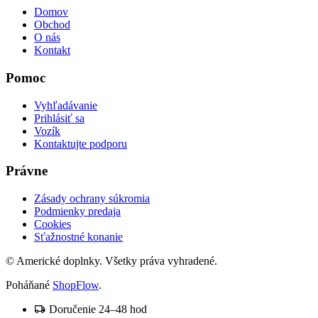
Domov
Obchod
O nás
Kontakt
Pomoc
Vyhľadávanie
Prihlásiť sa
Vozík
Kontaktujte podporu
Právne
Zásady ochrany súkromia
Podmienky predaja
Cookies
Sťažnostné konanie
© Americké doplnky. Všetky práva vyhradené.
Poháňané
ShopFlow
.
Doručenie 24–48 hod