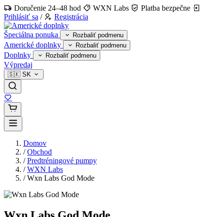
Doručenie 24–48 hod
WXN Labs
Platba bezpečne
Prihlásiť sa
/
Registrácia
Špeciálna ponuka
Rozbaliť podmenu
Americké doplnky
Rozbaliť podmenu
Doplnky
Rozbaliť podmenu
Výpredaj
🇸🇰
SK
Domov
/
Obchod
/
Predtréningové pumpy
/
WXN Labs
/
Wxn Labs God Mode
Wxn Labs God Mode