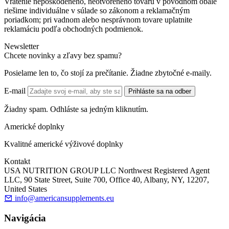
Vrátenie nepoškodeného, neotvoreného tovaru v pôvodnom obale
riešime individuálne v súlade so zákonom a reklamačným
poriadkom; pri vadnom alebo nesprávnom tovare uplatnite
reklamáciu podľa obchodných podmienok.
Newsletter
Chcete novinky a zľavy bez spamu?
Posielame len to, čo stojí za prečítanie. Žiadne zbytočné e-maily.
E-mail
Prihláste sa na odber
Žiadny spam. Odhláste sa jedným kliknutím.
Americké doplnky
Kvalitné americké výživové doplnky
Kontakt
USA NUTRITION GROUP LLC Northwest Registered Agent
LLC, 90 State Street, Suite 700, Office 40, Albany, NY, 12207,
United States
info@americansupplements.eu
Navigácia