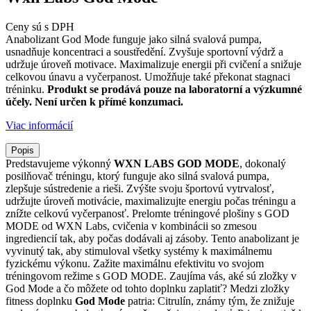
Ceny sú s DPH
Anabolizant God Mode funguje jako silná svalová pumpa,
usnadňuje koncentraci a soustředění. Zvyšuje sportovní výdrž a
udržuje úroveň motivace. Maximalizuje energii při cvičení a snižuje
celkovou únavu a vyčerpanost. Umožňuje také překonat stagnaci
tréninku.
Produkt se prodává pouze na laboratorní a výzkumné
účely. Není určen k přímé konzumaci.
Viac informácií
Popis
Predstavujeme výkonný
WXN LABS GOD MODE
, dokonalý
posilňovač tréningu, ktorý funguje ako silná svalová pumpa,
zlepšuje sústredenie a rieši. Zvýšte svoju športovú vytrvalosť,
udržujte úroveň motivácie, maximalizujte energiu počas tréningu a
znížte celkovú vyčerpanosť. Prelomte tréningové plošiny s GOD
MODE od WXN Labs, cvičenia v kombinácii so zmesou
ingrediencií tak, aby počas dodávali aj zásoby. Tento anabolizant je
vyvinutý tak, aby stimuloval všetky systémy k maximálnemu
fyzickému výkonu. Zažite maximálnu efektivitu vo svojom
tréningovom režime s GOD MODE. Zaujíma vás, aké sú zložky v
God Mode a čo môžete od tohto doplnku zaplatiť? Medzi zložky
fitness doplnku
God Mode
patria: Citrulín, známy tým, že znižuje