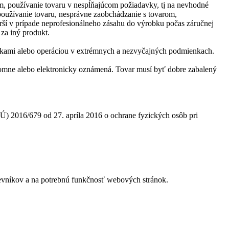
m, používanie tovaru v nespĺňajúcom požiadavky, tj na nevhodné
používanie tovaru, nesprávne zaobchádzanie s tovarom,
prší v prípade neprofesionálneho zásahu do výrobku počas záručnej
za iný produkt.
nkami alebo operáciou v extrémnych a nezvyčajných podmienkach.
písomne alebo elektronicky oznámená. Tovar musí byť dobre zabalený
) 2016/679 od 27. apríla 2016 o ochrane fyzických osôb pri
tevníkov a na potrebnú funkčnosť webových stránok.