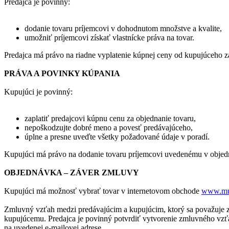
Predajca je povinný:
dodanie tovaru príjemcovi v dohodnutom množstve a kvalite,
umožniť príjemcovi získať vlastnícke práva na tovar.
Predajca má právo na riadne vyplatenie kúpnej ceny od kupujúceho z
PRÁVA A POVINKY KÚPANIA
Kupujúci je povinný:
zaplatiť predajcovi kúpnu cenu za objednanie tovaru,
nepoškodzujte dobré meno a povesť predávajúceho,
úplne a presne uveďte všetky požadované údaje v poradí.
Kupujúci má právo na dodanie tovaru príjemcovi uvedenému v objedn
OBJEDNÁVKA – ZÁVER ZMLUVY
Kupujúci má možnosť vybrať tovar v internetovom obchode
www.mus
Zmluvný vzťah medzi predávajúcim a kupujúcim, ktorý sa považuje z
kupujúcemu. Predajca je povinný potvrdiť vytvorenie zmluvného vzťa
na uvedenej e-mailovej adrese.