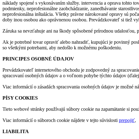
náklady spojené s vykonávaním služby. intervencia a oprava tohto t
podmienky, neprofesionálne zaobchádzanie, zanedbávanie starostlivos
neprofesionálna inštalácia. Všetky právne nárokované opravy sú poča
doby inou osobou ako oprávnenou osobou. Prevádzkovateľ si tiež vyhr
Záruka sa nevzťahuje ani na škody spôsobené prírodnou udalosťou,
Ak je potrebné tovar opraviť alebo nahradiť, kupujúci je povinný po
so všetkými potrebami, aby nedošlo k možnému poškodeniu.
PRINCIPES OSOBNÉ ÚDAJOV
Prevádzkovateľ internetového obchodu je zodpovedný za spracovanie
spracovaní osobných údajov a o voľnom pohybe týchto údajov (ďal
Viac informácií o zásadách spracovania osobných údajov je možné n
PÍSY COOKIES
Tieto webové stránky používajú súbory cookie na zapamätanie si pou
Viac informácií o súboroch cookie nájdete v tejto súvislosti
prepojiť
,
LIABILITA