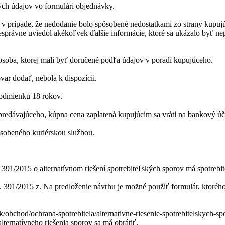
ch údajov vo formulári objednávky.
e v prípade, že nedodanie bolo spôsobené nedostatkami zo strany kup
esprávne uviedol akékoľvek ďalšie informácie, ktoré sa ukázalo byť n
osoba, ktorej mali byť doručené podľa údajov v poradí kupujúceho.
var dodať, nebola k dispozícii.
podmienku 18 rokov.
predávajúceho, kúpna cena zaplatená kupujúcim sa vráti na bankový ú
sobeného kuriérskou službou.
1/2015 o alternatívnom riešení spotrebiteľských sporov má spotrebite
91/2015 z. Na predloženie návrhu je možné použiť formulár, ktorého š
/obchod/ochrana-spotrebitela/alternativne-riesenie-spotrebitelskych-sp
alternatívneho riešenia sporov sa má obrátiť.