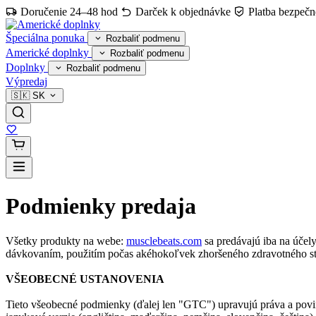
Doručenie 24–48 hod
Darček k objednávke
Platba bezpečn
Špeciálna ponuka
Rozbaliť podmenu
Americké doplnky
Rozbaliť podmenu
Doplnky
Rozbaliť podmenu
Výpredaj
🇸🇰
SK
Podmienky predaja
Všetky produkty na webe:
musclebeats.com
sa predávajú iba na účel
dávkovaním, použitím počas akéhokoľvek zhoršeného zdravotného sta
VŠEOBECNÉ USTANOVENIA
Tieto všeobecné podmienky (ďalej len "GTC") upravujú práva a povin