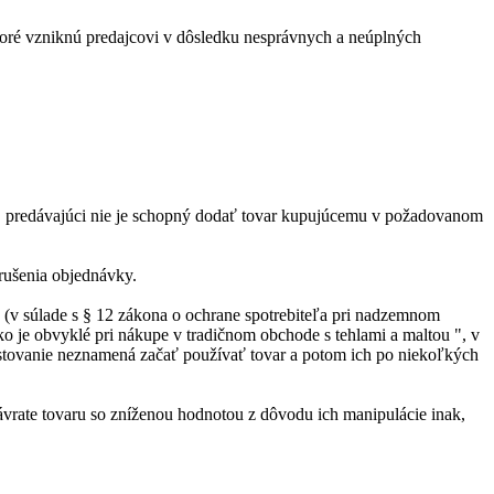
ktoré vzniknú predajcovi v dôsledku nesprávnych a neúplných
iu, predávajúci nie je schopný dodať tovar kupujúcemu v požadovanom
rušenia objednávky.
o (v súlade s § 12 zákona o ochrane spotrebiteľa pri nadzemnom
ko je obvyklé pri nákupe v tradičnom obchode s tehlami a maltou ", v
estovanie neznamená začať používať tovar a potom ich po niekoľkých
ávrate tovaru so zníženou hodnotou z dôvodu ich manipulácie inak,