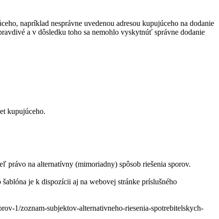
ujúceho, napríklad nesprávne uvedenou adresou kupujúceho na dodanie
epravdivé a v dôsledku toho sa nemohlo vyskytnúť správne dodanie
čet kupujúceho.
ľ právo na alternatívny (mimoriadny) spôsob riešenia sporov.
ablóna je k dispozícii aj na webovej stránke príslušného
orov-1/zoznam-subjektov-alternativneho-riesenia-spotrebitelskych-