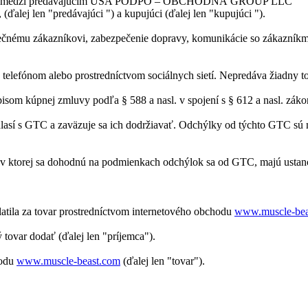
 čeština) medzi predávajúcim USA PODPO – OBCHODNÁ GROUP LLC
ej len "predávajúci ") a kupujúci (ďalej len "kupujúci ").
nečnému zákazníkovi, zabezpečenie dopravy, komunikácie so zákazníkm
telefónom alebo prostredníctvom sociálnych sietí. Nepredáva žiadny t
isom kúpnej zmluvy podľa § 588 a nasl. v spojení s § 612 a nasl. zák
úhlasí s GTC a zaväzuje sa ich dodržiavať. Odchýlky od týchto GTC s
, v ktorej sa dohodnú na podmienkach odchýlok sa od GTC, majú ustan
latila za tovar prostredníctvom internetového obchodu
www.muscle-bea
 tovar dodať (ďalej len "príjemca").
hodu
www.muscle-beast.com
(ďalej len "tovar").