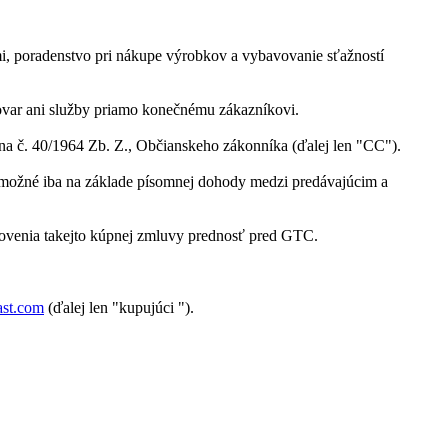
i, poradenstvo pri nákupe výrobkov a vybavovanie sťažností
ovar ani služby priamo konečnému zákazníkovi.
ona č. 40/1964 Zb. Z., Občianskeho zákonníka (ďalej len "CC").
ú možné iba na základe písomnej dohody medzi predávajúcim a
ovenia takejto kúpnej zmluvy prednosť pred GTC.
st.com
(ďalej len "kupujúci ").