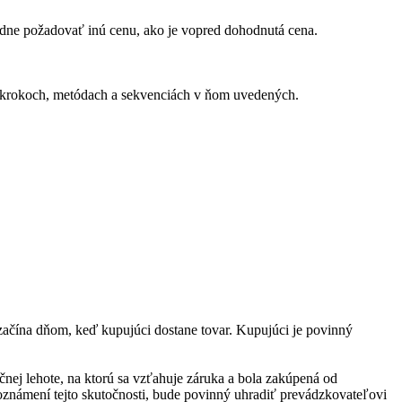
edne požadovať inú cenu, ako je vopred dohodnutá cena.
 v krokoch, metódach a sekvenciách v ňom uvedených.
začína dňom, keď kupujúci dostane tovar. Kupujúci je povinný
ej lehote, na ktorú sa vzťahuje záruka a bola zakúpená od
oznámení tejto skutočnosti, bude povinný uhradiť prevádzkovateľovi