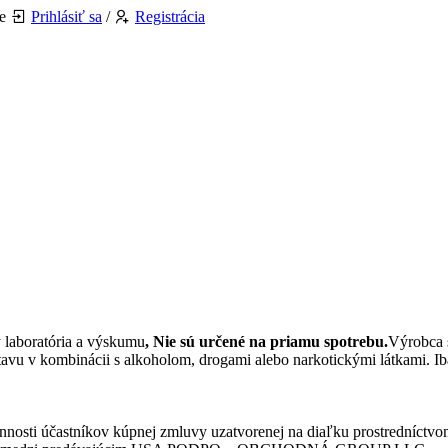
e
Prihlásiť sa
/
Registrácia
y laboratória a výskumu
, Nie sú určené na priamu spotrebu.
Výrobca 
vu v kombinácii s alkoholom, drogami alebo narkotickými látkami. Ib
nosti účastníkov kúpnej zmluvy uzatvorenej na diaľku prostredníctvo