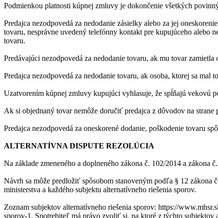
Podmienkou platnosti kúpnej zmluvy je dokončenie všetkých povinný
Predajca nezodpovedá za nedodanie zásielky alebo za jej oneskoreni
tovaru, nesprávne uvedený telefónny kontakt pre kupujúceho alebo n
tovaru.
Predávajúci nezodpovedá za nedodanie tovaru, ak mu tovar zamietla 
Predajca nezodpovedá za nedodanie tovaru, ak osoba, ktorej sa mal to
Uzatvorením kúpnej zmluvy kupujúci vyhlasuje, že spĺňajú vekovú 
Ak si objednaný tovar nemôže doručiť predajca z dôvodov na strane 
Predajca nezodpovedá za oneskorené dodanie, poškodenie tovaru spô
ALTERNATÍVNA DISPUTE REZOLÚCIA
Na základe zmeneného a doplneného zákona č. 102/2014 a zákona č. 39
Návrh sa môže predložiť spôsobom stanoveným podľa § 12 zákona č. 3
ministerstva a každého subjektu alternatívneho riešenia sporov.
Zoznam subjektov alternatívneho riešenia sporov: https://www.mhsr.sk
sporov-1. Spotrebiteľ má právo zvoliť si, na ktoré z týchto subjektov 