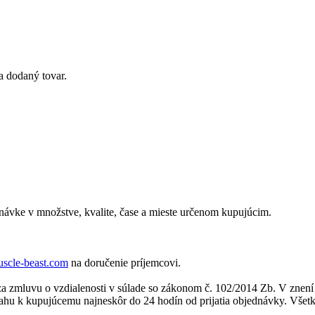
a dodaný tovar.
ávke v množstve, kvalite, čase a mieste určenom kupujúcim.
cle-beast.com
na doručenie príjemcovi.
a zmluvu o vzdialenosti v súlade so zákonom č. 102/2014 Zb. V znení 
hu k kupujúcemu najneskôr do 24 hodín od prijatia objednávky. Všetk