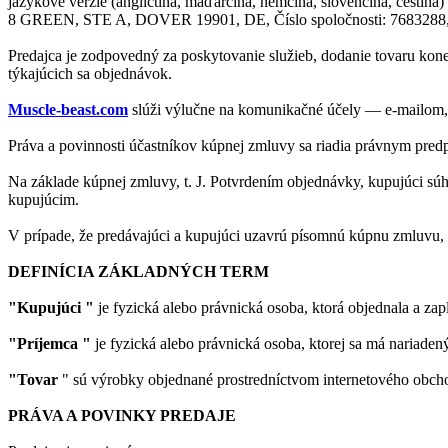
jazykové verzie (angličtina, maďarčina, nemčina, slovenčina,
8 GREEN, STE A, DOVER 19901, DE, Číslo spoločnosti: 7683288, (ďal
Predajca je zodpovedný za poskytovanie služieb, dodanie tovaru ko
týkajúcich sa objednávok.
Muscle-beast.com
slúži výlučne na komunikačné účely — e-mailom, 
Práva a povinnosti účastníkov kúpnej zmluvy sa riadia právnym predp
Na základe kúpnej zmluvy, t. J. Potvrdením objednávky, kupujúci s
kupujúcim.
V prípade, že predávajúci a kupujúci uzavrú písomnú kúpnu zmluvu
DEFINÍCIA ZÁKLADNÝCH TERM
"Kupujúci "
je fyzická alebo právnická osoba, ktorá objednala a zap
"Príjemca "
je fyzická alebo právnická osoba, ktorej sa má nariadený
"Tovar
" sú výrobky objednané prostredníctvom internetového obc
PRÁVA A POVINKY PREDAJE