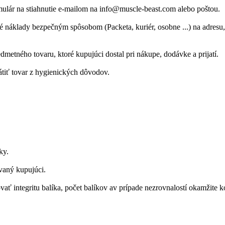
rmulár na stiahnutie e-mailom na info@muscle-beast.com alebo poštou.
tné náklady bezpečným spôsobom (Packeta, kuriér, osobne ...) na adres
metného tovaru, ktoré kupujúci dostal pri nákupe, dodávke a prijatí.
tiť tovar z hygienických dôvodov.
ky.
vaný kupujúci.
ť integritu balíka, počet balíkov av prípade nezrovnalostí okamžite k