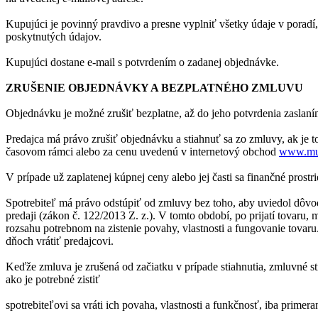
Kupujúci je povinný pravdivo a presne vyplniť všetky údaje v porad
poskytnutých údajov.
Kupujúci dostane e-mail s potvrdením o zadanej objednávke.
ZRUŠENIE OBJEDNÁVKY A BEZPLATNÉHO ZMLUVU
Objednávku je možné zrušiť bezplatne, až do jeho potvrdenia zaslan
Predajca má právo zrušiť objednávku a stiahnuť sa zo zmluvy, ak je
časovom rámci alebo za cenu uvedenú v internetový obchod
www.mus
V prípade už zaplatenej kúpnej ceny alebo jej časti sa finančné prost
Spotrebiteľ má právo odstúpiť od zmluvy bez toho, aby uviedol dôvod
predaji (zákon č. 122/2013 Z. z.). V tomto období, po prijatí tovaru
rozsahu potrebnom na zistenie povahy, vlastnosti a fungovanie tova
dňoch vrátiť predajcovi.
Keďže zmluva je zrušená od začiatku v prípade stiahnutia, zmluvné s
ako je potrebné zistiť
spotrebiteľovi sa vráti ich povaha, vlastnosti a funkčnosť, iba prime