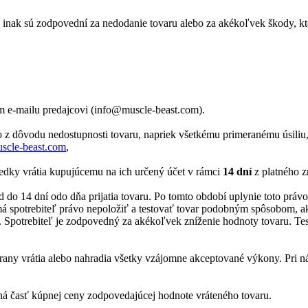
í, inak sú zodpovední za nedodanie tovaru alebo za akékoľvek škody, 
ím e-mailu predajcovi (info@muscle-beast.com).
 to z dôvodu nedostupnosti tovaru, napriek všetkému primeranému úsil
cle-beast.com
,
riedky vrátia kupujúcemu na ich určený účet v rámci
14 dní
z platného z
 do 14 dní odo dňa prijatia tovaru. Po tomto období uplynie toto práv
, má spotrebiteľ právo nepoložiť a testovať tovar podobným spôsobom, a
ru. Spotrebiteľ je zodpovedný za akékoľvek zníženie hodnoty tovaru. T
trany vrátia alebo nahradia všetky vzájomne akceptované výkony. Pri n
raná časť kúpnej ceny zodpovedajúcej hodnote vráteného tovaru.