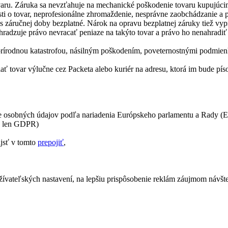
ovaru. Záruka sa nevzťahuje na mechanické poškodenie tovaru kupujúci
ti o tovar, neprofesionálne zhromaždenie, nesprávne zaobchádzanie a 
s záručnej doby bezplatné. Nárok na opravu bezplatnej záruky tiež vy
adzuje právo nevracať peniaze na takýto tovar a právo ho nenahradiť 
 prírodnou katastrofou, násilným poškodením, poveternostnými podmie
slať tovar výlučne cez Packeta alebo kuriér na adresu, ktorá im bude 
 osobných údajov podľa nariadenia Európskeho parlamentu a Rady (EÚ
ej len GDPR)
ájsť v tomto
prepojiť
,
žívateľských nastavení, na lepšiu prispôsobenie reklám záujmom návš