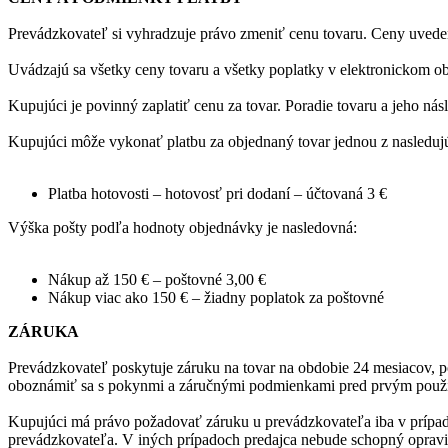
Prevádzkovateľ si vyhradzuje právo zmeniť cenu tovaru. Ceny uvede
Uvádzajú sa všetky ceny tovaru a všetky poplatky v elektronickom 
Kupujúci je povinný zaplatiť cenu za tovar. Poradie tovaru a jeho 
Kupujúci môže vykonať platbu za objednaný tovar jednou z nasleduj
Platba hotovosti – hotovosť pri dodaní – účtovaná 3 €
Výška pošty podľa hodnoty objednávky je nasledovná:
Nákup až 150 € – poštovné 3,00 €
Nákup viac ako 150 € – žiadny poplatok za poštovné
ZÁRUKA
Prevádzkovateľ poskytuje záruku na tovar na obdobie 24 mesiacov, p
oboznámiť sa s pokynmi a záručnými podmienkami pred prvým použi
Kupujúci má právo požadovať záruku u prevádzkovateľa iba v prípade
prevádzkovateľa. V iných prípadoch predajca nebude schopný opraviť