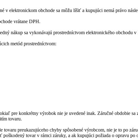
né v elektronickom obchode sa môžu líšiť a kupujúci nemá právo násl
obchode vrátane DPH.
následný nákup sa vykonávajú prostredníctvom elektronického obchodu
úcich metód prostredníctvom:
okiaľ pre konkrétny výrobok nie je uvedené inak. Záručné obdobie sa 
tím tovaru.
 tovaru preukazujúceho chyby spôsobené výrobcom, nie je to po záručn
 poškodený tovar v rámci záruky, a ak kupujúci požiada o opravu po 