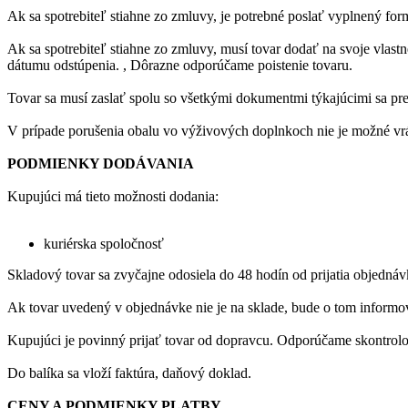
Ak sa spotrebiteľ stiahne zo zmluvy, je potrebné poslať vyplnený fo
Ak sa spotrebiteľ stiahne zo zmluvy, musí tovar dodať na svoje vlas
dátumu odstúpenia. , Dôrazne odporúčame poistenie tovaru.
Tovar sa musí zaslať spolu so všetkými dokumentmi týkajúcimi sa pred
V prípade porušenia obalu vo výživových doplnkoch nie je možné vrá
PODMIENKY DODÁVANIA
Kupujúci má tieto možnosti dodania:
kuriérska spoločnosť
Skladový tovar sa zvyčajne odosiela do 48 hodín od prijatia objednáv
Ak tovar uvedený v objednávke nie je na sklade, bude o tom informo
Kupujúci je povinný prijať tovar od dopravcu. Odporúčame skontrolova
Do balíka sa vloží faktúra, daňový doklad.
CENY A PODMIENKY PLATBY