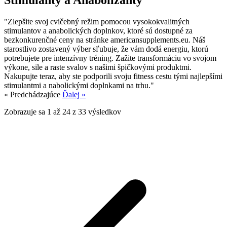
Stimulanty a Anabolizanty
"Zlepšite svoj cvičebný režim pomocou vysokokvalitných
stimulantov a anabolických doplnkov, ktoré sú dostupné za
bezkonkurenčné ceny na stránke americansupplements.eu. Náš
starostlivo zostavený výber sľubuje, že vám dodá energiu, ktorú
potrebujete pre intenzívny tréning. Zažite transformáciu vo svojom
výkone, sile a raste svalov s našimi špičkovými produktmi.
Nakupujte teraz, aby ste podporili svoju fitness cestu tými najlepšími
stimulantmi a nabolickými doplnkami na trhu."
« Predchádzajúce
Ďalej »
Zobrazuje sa
1
až
24
z
33
výsledkov