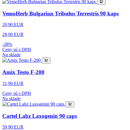
VemoHerb Bulgarian Tribulus Terrestris 90 kaps
20,90 EUR
28,90 EUR
-28%
Ceny sú s DPH
Na sklade
Amix Testo F-200
31,90 EUR
Ceny sú s DPH
Na sklade
Cartel Labz Laxogenin 90 caps
59,90 EUR