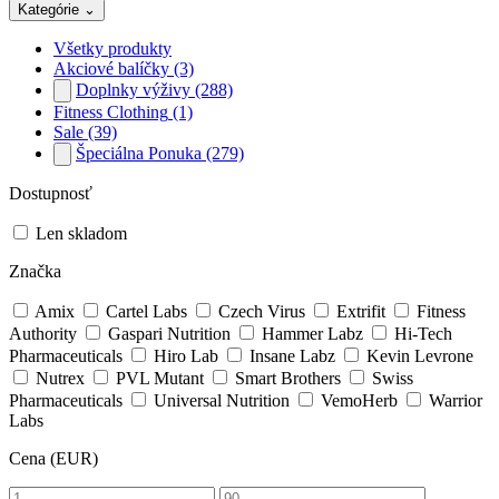
Kategórie
⌄
Všetky produkty
Akciové balíčky
(3)
Doplnky výživy
(288)
Fitness Clothing
(1)
Sale
(39)
Špeciálna Ponuka
(279)
Dostupnosť
Len skladom
Značka
Amix
Cartel Labs
Czech Virus
Extrifit
Fitness
Authority
Gaspari Nutrition
Hammer Labz
Hi-Tech
Pharmaceuticals
Hiro Lab
Insane Labz
Kevin Levrone
Nutrex
PVL Mutant
Smart Brothers
Swiss
Pharmaceuticals
Universal Nutrition
VemoHerb
Warrior
Labs
Cena (EUR)