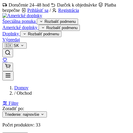
Doručenie 24–48 hod
Darček k objednávke
Platba
bezpečne
Prihlásiť sa
/
Registrácia
Špeciálna ponuka
Rozbaliť podmenu
Americké doplnky
Rozbaliť podmenu
Doplnky
Rozbaliť podmenu
Výpredaj
🇸🇰
SK
Domov
/
Obchod
Filtre
Zoradiť po:
Triedenie: najnovšie
Počet produktov:
33